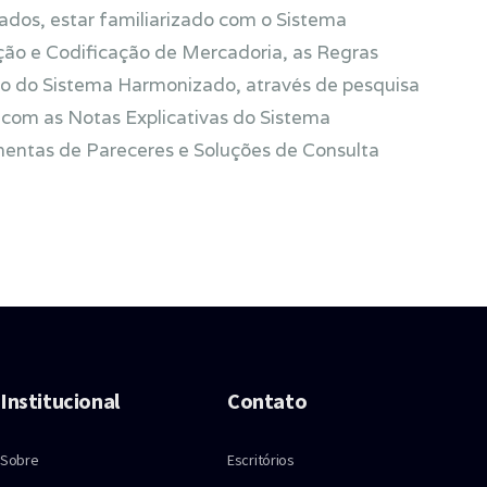
cados, estar familiarizado com o Sistema
o e Codificação de Mercadoria, as Regras
ção do Sistema Harmonizado, através de pesquisa
 com as Notas Explicativas do Sistema
entas de Pareceres e Soluções de Consulta
Institucional
Contato
Sobre
Escritórios