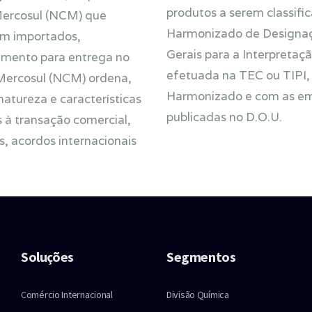
produtos a serem classifi
Mercosul (NCM) que
Harmonizado de Designaçã
rem importados,
Gerais para a Interpreta
cimento para entrega no
efetuada na TEC ou TIPI,
ercosul (NCM) ordena,
Harmonizado e com as em
atureza e características
publicadas no D.O.U.
 à transação comercial,
, acordos internacionais
Soluções
Segmentos
Comércio Internacional
Divisão Química