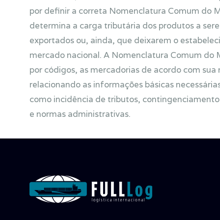
por definir a correta Nomenclatura Comum do 
determina a carga tributária dos produtos a se
exportados ou, ainda, que deixarem o estabele
mercado nacional. A Nomenclatura Comum do M
por códigos, as mercadorias de acordo com sua n
relacionando as informações básicas necessárias
como incidência de tributos, contingenciamentos
e normas administrativas.