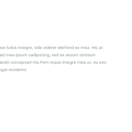
se ludus integre, vide viderer eleifend ex mea. His at
cu, ad mea ipsum sadipscing, sed ex assum omnium
nandri conceptam his.Ferri reque integre mea ut, eu eos
gat inciderint.