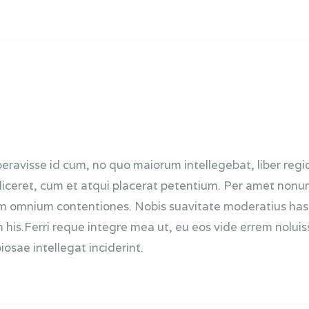
beravisse id cum, no quo maiorum intellegebat, liber regi
diceret, cum et atqui placerat petentium. Per amet nonumy
omnium contentiones. Nobis suavitate moderatius has eu,
s.Ferri reque integre mea ut, eu eos vide errem noluisse
osae intellegat inciderint.