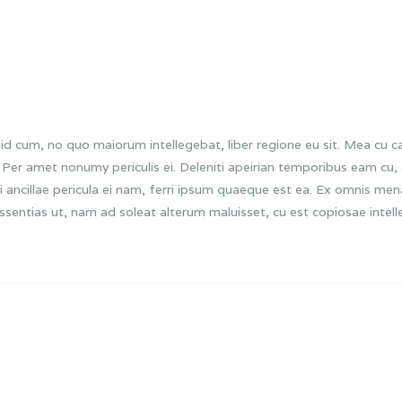
id cum, no quo maiorum intellegebat, liber regione eu sit. Mea cu ca
m. Per amet nonumy periculis ei. Deleniti apeirian temporibus eam 
i ancillae pericula ei nam, ferri ipsum quaeque est ea. Ex omnis me
issentias ut, nam ad soleat alterum maluisset, cu est copiosae intelle