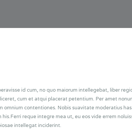
beravisse id cum, no quo maiorum intellegebat, liber regi
diceret, cum et atqui placerat petentium. Per amet nonumy
omnium contentiones. Nobis suavitate moderatius has eu,
s.Ferri reque integre mea ut, eu eos vide errem noluisse
osae intellegat inciderint.