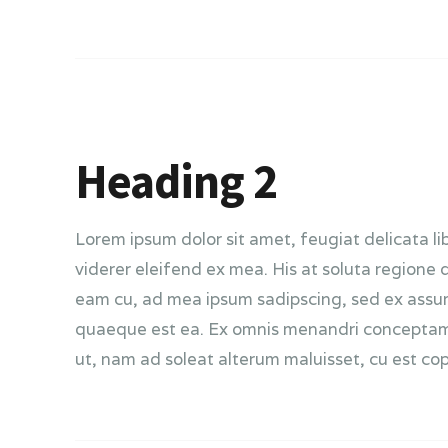
Heading 2
Lorem ipsum dolor sit amet, feugiat delicata li
viderer eleifend ex mea. His at soluta regione 
eam cu, ad mea ipsum sadipscing, sed ex assum 
quaeque est ea. Ex omnis menandri conceptam hi
ut, nam ad soleat alterum maluisset, cu est copi