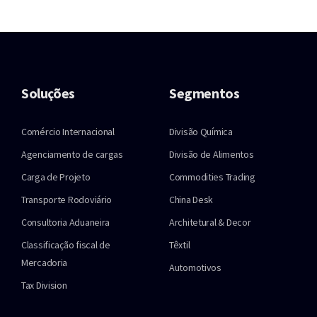
Soluções
Segmentos
Comércio Internacional
Divisão Química
Agenciamento de cargas
Divisão de Alimentos
Carga de Projeto
Commodities Trading
Transporte Rodoviário
China Desk
Consultoria Aduaneira
Architetural & Decor
Classificação fiscal de
Têxtil
Mercadoria
Automotivos
Tax Division