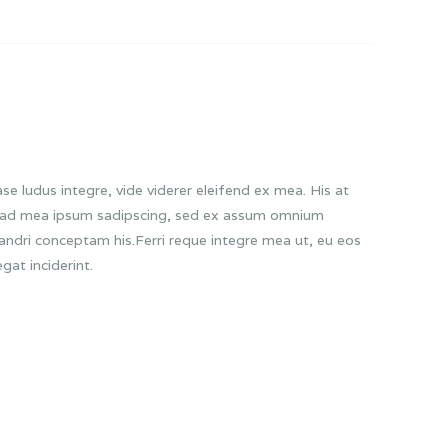
se ludus integre, vide viderer eleifend ex mea. His at
cu, ad mea ipsum sadipscing, sed ex assum omnium
nandri conceptam his.Ferri reque integre mea ut, eu eos
gat inciderint.