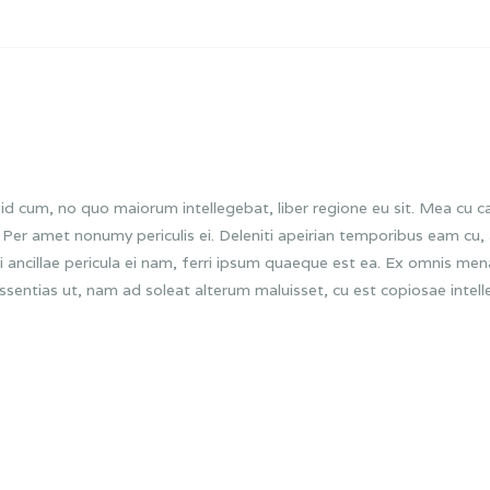
id cum, no quo maiorum intellegebat, liber regione eu sit. Mea cu ca
m. Per amet nonumy periculis ei. Deleniti apeirian temporibus eam 
i ancillae pericula ei nam, ferri ipsum quaeque est ea. Ex omnis me
issentias ut, nam ad soleat alterum maluisset, cu est copiosae intelle