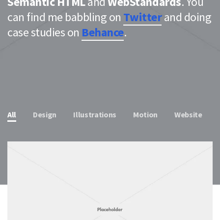
Semantic HTML
and
WebStandards
. You
can find me babbling on
Twitter
and doing
case studies on
Behance
.
All
Design
Illustrations
Motion
Website