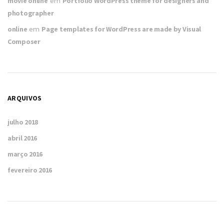
movie online
em
Portfolio WordPress theme for designers and
photographer
online
em
Page templates for WordPress are made by Visual
Composer
ARQUIVOS
julho 2018
abril 2016
março 2016
fevereiro 2016